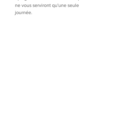
ne vous serviront qu'une seule 
journée.
Garantie Professionnelle :
 Notre 
expertise assure que les 
installations sont sécuritaires, 
esthétiques et conformes aux 
exigences du lieu de réception. 
Nous évitons les erreurs de 
dimensionnement ou de quantité 
qui peuvent gâcher l'effet visuel.
Voir tout
Posts récents